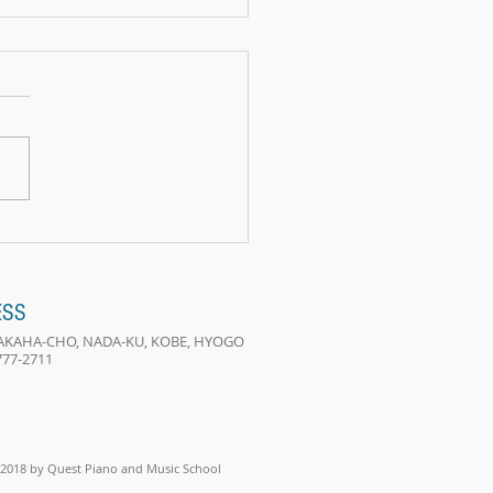
e two lives
ESS
 TAKAHA-CHO, NADA-KU, KOBE, HYOGO
-777-2711
2018 by Quest Piano and Music School