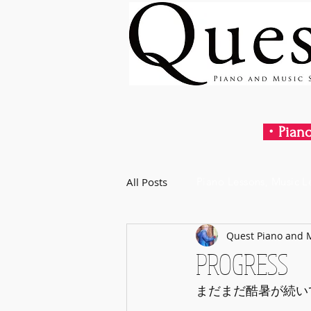
・Piano
All Posts
Piano Lessons, Music L
Quest Piano and 
PROGRESS
まだまだ酷暑が続い