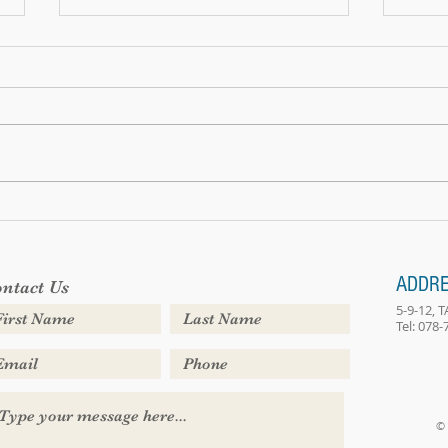
We hav
Bring your own sunshine
ADDR
ntact Us
5-9-12,
Tel: 078
© 