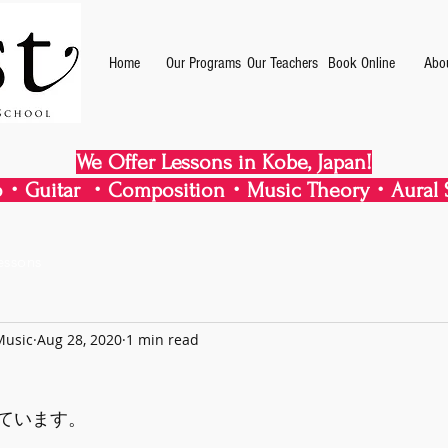
Home
Our Programs
Our Teachers
Book Online
Abo
We Offer Lessons in Kobe, Japan!
・Guitar ・Composition・Music Theory・Aural S
essons
Music
Aug 28, 2020
1 min read
ています。