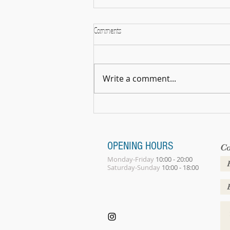
Comments
Write a comment...
Summer Gathering 2026
OPENING HOURS
Co
Monday-Friday
10:00 - 20:00
Saturday-Sunday
10:00 - 18:00