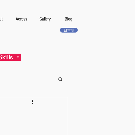
ut
Access
Gallery
Blog
日本語
kills ・