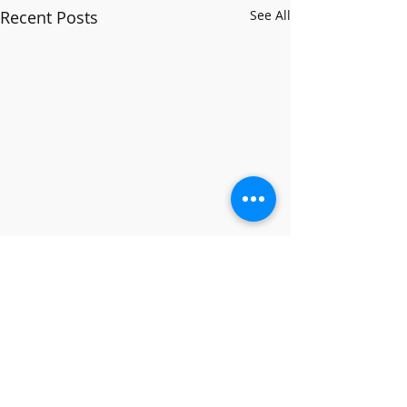
Recent Posts
See All
Comments
We have two lives