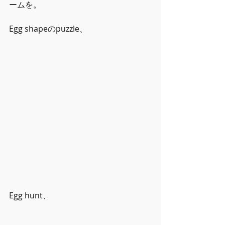
ームを。
Egg shapeのpuzzle、
Egg hunt、